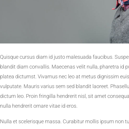
Quisque cursus diam id justo malesuada faucibus. Suspend
blandit diam convallis. Maecenas velit nulla, pharetra id p
platea dictumst. Vivamus nec leo at metus dignissim eui
vulputate. Mauris varius sem sed blandit laoreet. Phasellus
dictum leo. Proin fringilla hendrerit nisl, sit amet consequ
nulla hendrerit ornare vitae id eros.
Nulla et scelerisque massa. Curabitur mollis ipsum non t