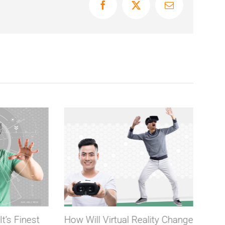
Facebook
X
Email
It’s Finest
How Will Virtual Reality Change